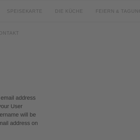
SPEISEKARTE
DIE KÜCHE
FEIERN & TAGU
KONTAKT
 email address
your User
ername will be
mail address on